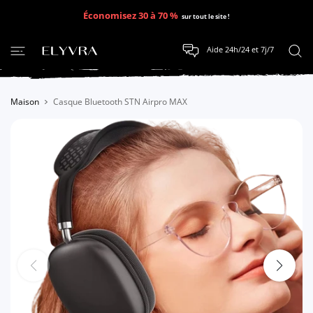
SER AU CONTENU
Économisez 30 à 70 %
sur tout le site !
Aide 24h/24 et 7j/7
Maison
Casque Bluetooth STN Airpro MAX