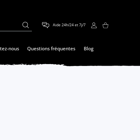
Aide 24h/24 et 7j/7
COMPTE D'UTILISATEUR
Panier
tez-nous
Questions fréquentes
Blog