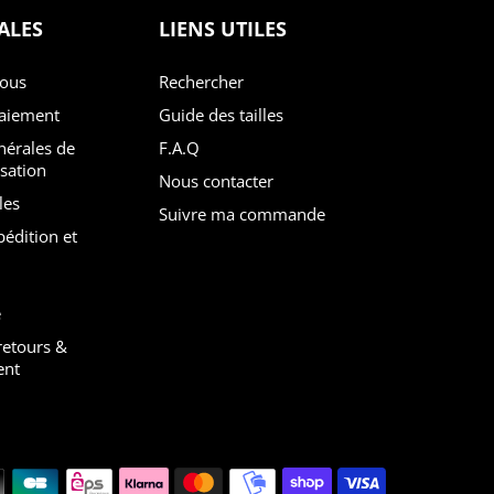
ALES
LIENS UTILES
nous
Rechercher
paiement
Guide des tailles
F.A.Q
isation
Nous contacter
les
Suivre ma commande
é
nt
Moyens de paiement