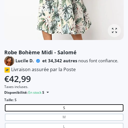
Agrandi
Robe Bohème Midi - Salomé
Lucile D.
et 34,342 autres
nous font confiance.
Livraison assurée par la Poste
€42,99
Taxes incluses.
Disponibilité:
En stock
S
Taille:
S
S
M
L