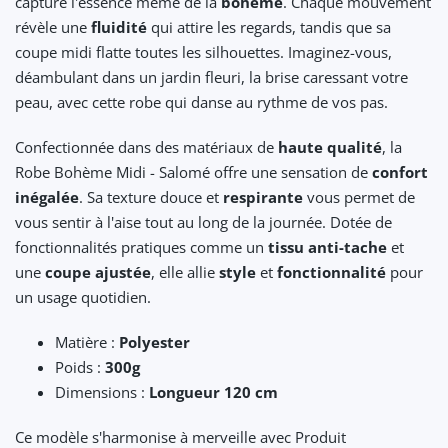
capture l'essence même de la
bohème
. Chaque mouvement
révèle une
fluidité
qui attire les regards, tandis que sa
coupe midi flatte toutes les silhouettes. Imaginez-vous,
déambulant dans un jardin fleuri, la brise caressant votre
peau, avec cette robe qui danse au rythme de vos pas.
Confectionnée dans des matériaux de
haute qualité
, la
Robe Bohème Midi - Salomé offre une sensation de
confort
inégalée
. Sa texture douce et
respirante
vous permet de
vous sentir à l'aise tout au long de la journée. Dotée de
fonctionnalités pratiques comme un
tissu anti-tache
et
une
coupe ajustée
, elle allie
style
et
fonctionnalité
pour
un usage quotidien.
Matière :
Polyester
Poids :
300g
Dimensions :
Longueur 120 cm
Ce modèle s'harmonise à merveille avec Produit