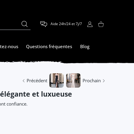
Aide 24h/24 et 7j/7
COMPTE D'UTILISATEUR
Panier
tez-nous
Questions fréquentes
Blog
Précédent
Prochain
 élégante et luxueuse
nt confiance.