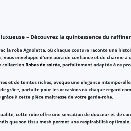
t luxueuse – Découvrez la quintessence du raffine
vec la robe Agnoletta, où chaque couture raconte une histo
e, vous enveloppe d'une aura de
confiance
et de
charme
à c
e collection
Robes de soirée
, parfaitement adaptée à ce pro
ies
et de
teintes riches
, évoque une
élégance intemporelle
 de
grâce
, parfaite pour les occasions où chaque regard co
s grâce à cette pièce maîtresse de votre garde-robe.
alité, cette robe offre une sensation de
douceur
et de
con
ndis que son tissu
mesh
permet une
respirabilité
optimale. 