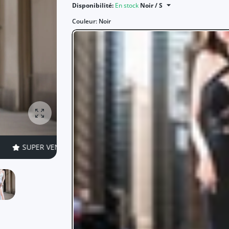
Disponibilité:
En stock
Noir / S
Couleur:
Noir
Agrandir la photo
 VENTE
50% DE RÉDUCTIONS
TEMPS LIMITÉ!
SUPER VEN