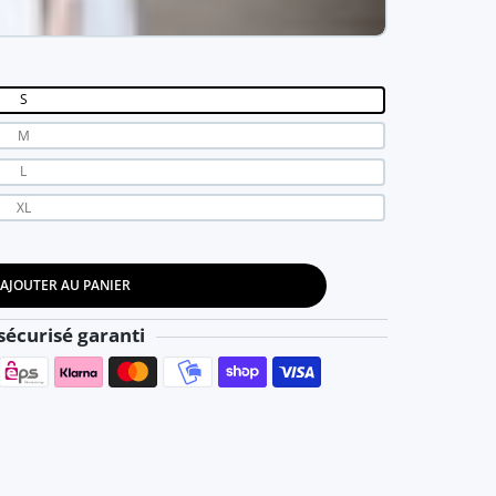
S
M
L
XL
AJOUTER AU PANIER
e soirée élégante et luxueuse Noir / S
tta - Robe de soirée élégante et luxueuse Noir / S
écurisé garanti
Moyens de paiement