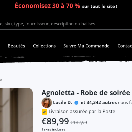
Économisez 30 à 70 %
sur tout le site !
Beautés
Collections
Suivre Ma Commande
Contac
e
Agnoletta - Robe de soirée
Lucile D.
et 34,342 autres
nous fo
Livraison assurée par la Poste
€89,99
€182,99
Taxes incluses.