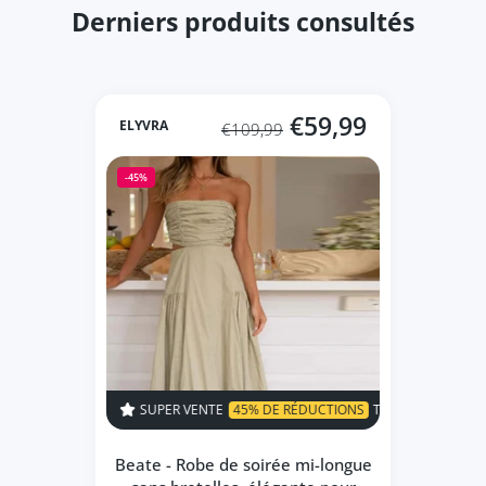
Derniers produits consultés
€59,99
ELYVRA
€109,99
-45%
SUPER VENTE
45% DE RÉDUCTIONS
TEMPS LIMITÉ!
SUPER V
Beate - Robe de soirée mi-longue