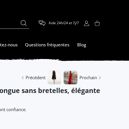
Aide 24h/24 et 7j/7
COMPTE D'UTILISATEUR
Panier
tez-nous
Questions fréquentes
Blog
Précédent
Prochain
longue sans bretelles, élégante
nt confiance.