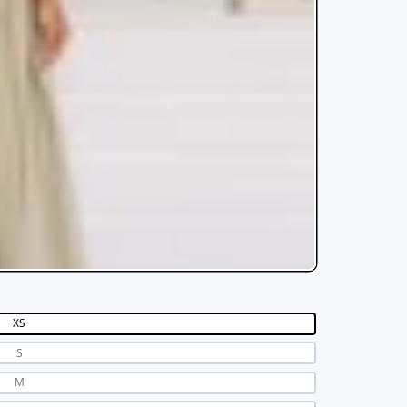
XS
S
M