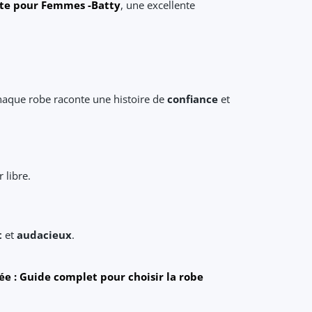
ante pour Femmes -Batty
, une excellente
haque robe raconte une histoire de
confiance
et
 libre.
t
et
audacieux
.
ée : Guide complet pour choisir la robe