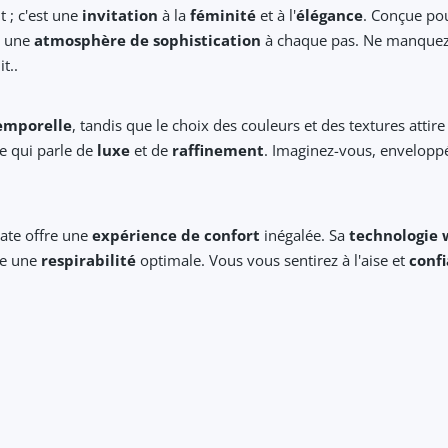
 ; c'est une
invitation
à la
féminité
et à l'
élégance
. Conçue pou
t une
atmosphère de sophistication
à chaque pas. Ne manquez 
t..
emporelle
, tandis que le choix des couleurs et des textures attir
e qui parle de
luxe
et de
raffinement
. Imaginez-vous, envelopp
eate offre une
expérience de confort
inégalée. Sa
technologie 
re une
respirabilité
optimale. Vous vous sentirez à l'aise et
conf