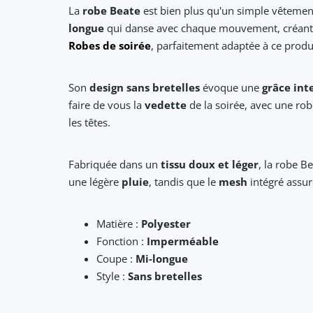
La
robe Beate
est bien plus qu'un simple vêtement
longue
qui danse avec chaque mouvement, créan
Robes de soirée
, parfaitement adaptée à ce produi
Son
design sans bretelles
évoque une
grâce int
faire de vous la
vedette
de la soirée, avec une rob
les têtes.
Fabriquée dans un
tissu doux et léger
, la robe B
une légère
pluie
, tandis que le
mesh
intégré assu
Matière :
Polyester
Fonction :
Imperméable
Coupe :
Mi-longue
Style :
Sans bretelles