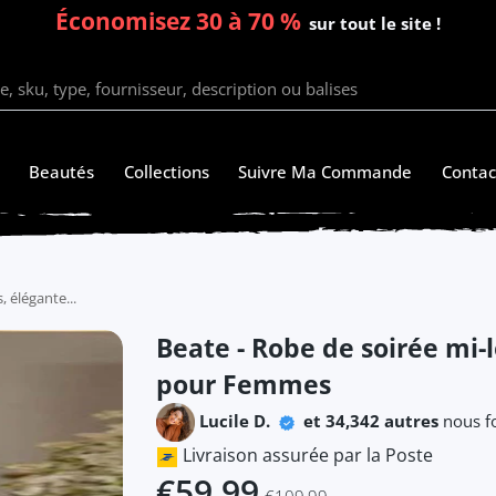
Économisez 30 à 70 %
sur tout le site !
Beautés
Collections
Suivre Ma Commande
Contac
 élégante...
Beate - Robe de soirée mi-
pour Femmes
Lucile D.
et 34,342 autres
nous fo
Livraison assurée par la Poste
€59,99