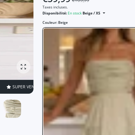
€109,99
Taxes incluses.
Disponibilité:
En stock
Beige / XS
Couleur:
Beige
Agrandir la photo
ER VENTE
45% DE RÉDUCTIONS
TEMPS LIMITÉ!
SUPER V