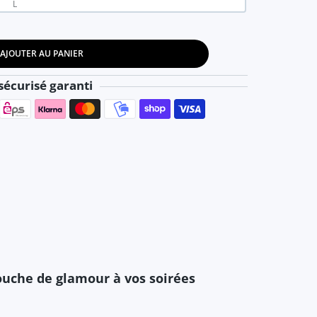
L
AJOUTER AU PANIER
oirée mi-longue sans bretelles, élégante pour Femmes Beige / XS
 - Robe de soirée mi-longue sans bretelles, élégante pour Femme
écurisé garanti
Moyens de paiement
ouche de glamour à vos soirées