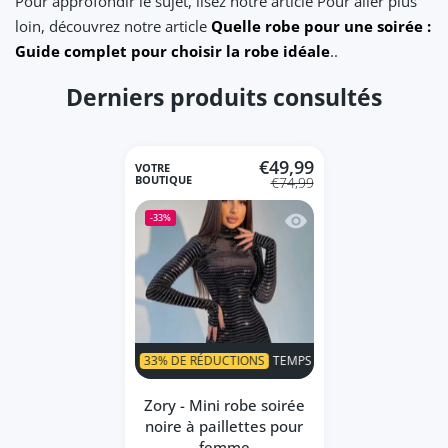
Pour approfondir le sujet, lisez notre article Pour aller plus
loin, découvrez notre article
Quelle robe pour une soirée :
Guide complet pour choisir la robe idéale
..
Derniers produits consultés
€49,99
VOTRE
BOUTIQUE
€74,99
Aperçu rapide Zory - Mi
-33%
SUPER VENTE
33% DE RÉDUCTIONS
TEMPS LIMITÉ!
SUPER VENT
Zory - Mini robe soirée
noire à paillettes pour
femme