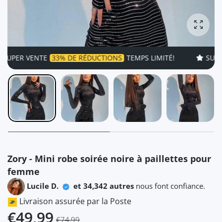
Agrandi
ER VENTE
33% DE RÉDUCTIONS
TEMPS LIMITÉ!
SUPER V
Zory - Mini robe soirée noire à paillettes pour
femme
Lucile D.
et 34,342 autres
nous font confiance.
Livraison assurée par la Poste
€49,99
€74,99