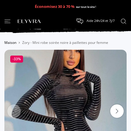
SER AU CONTENU
Économisez 30 à 70 %
sur tout le site !
Aide 24h/24 et 7j/7
Maison
Zory - Mini robe soirée noire à paillettes pour femme
-33%