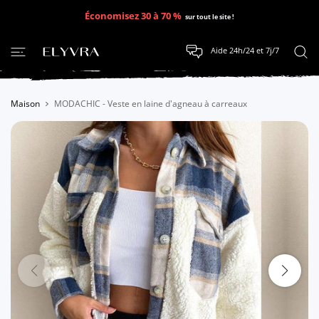
SER AU CONTENU
Économisez 30 à 70 %
sur tout le site !
Aide 24h/24 et 7j/7
Maison
MODACHIC - Veste en laine d'agneau à carreaux