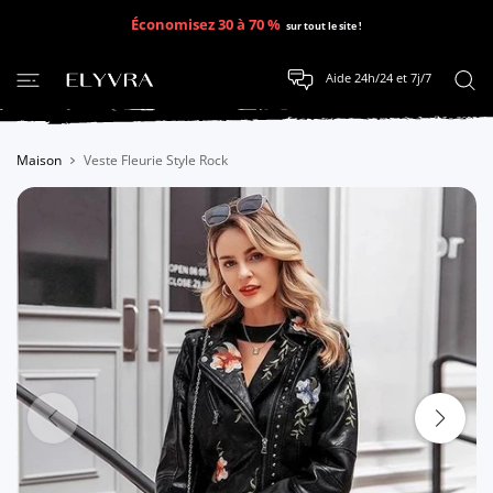
SER AU CONTENU
Économisez 30 à 70 %
sur tout le site !
Aide 24h/24 et 7j/7
Maison
Veste Fleurie Style Rock