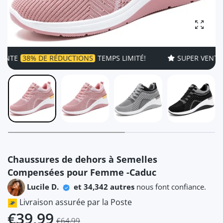
Agrandi
38% DE RÉDUCTIONS
TEMPS LIMITÉ!
SUPER VENTE
38%
Chaussures de dehors à Semelles
Compensées pour Femme -Caduc
Lucile D.
et 34,342 autres
nous font confiance.
Livraison assurée par la Poste
€39,99
€64,99