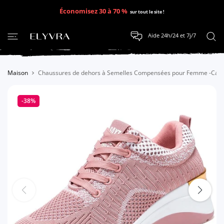
SER AU CONTENU
Économisez 30 à 70 %
sur tout le site !
Aide 24h/24 et 7j/7
Maison
Chaussures de dehors à Semelles Compensées pour Femme -Cad
-38%