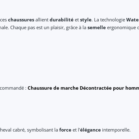
 ces
chaussures
allient
durabilité
et
style
. La technologie
Wate
ale. Chaque pas est un plaisir, grâce à la
semelle
ergonomique qu
recommandé :
Chaussure de marche Décontractée pour hom
 cheval cabré, symbolisant la
force
et l'
élégance
intemporelle.