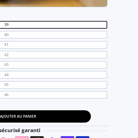
39
40
41
42
43
44
45
46
AJOUTER AU PANIER
 - cheval cabré Blan / 39
ssures homme - cheval cabré Blan / 39
écurisé garanti
Moyens de paiement