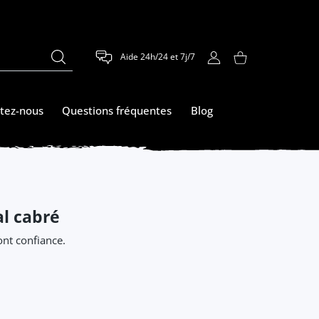
Aide 24h/24 et 7j/7
COMPTE D'UTILISATEUR
Panier
tez-nous
Questions fréquentes
Blog
l cabré
nt confiance.