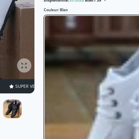
Disponibilité:
En stock
Blan / 39
Couleur:
Blan
Agrandir la photo
 VENTE
49% DE RÉDUCTIONS
TEMPS LIMITÉ!
SUPER VEN