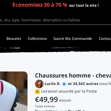
Économisez 30 à 70 %
sur tout le site !
Beautés
Collections
Suivre Ma Commande
Contac
Chaussures homme - cheva
Lucile D.
et 34,342 autres
nous fo
Livraison assurée par la Poste
€49,99
€99,90
Taxes incluses.