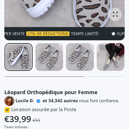
Agrandi
R VENTE
27% DE RÉDUCTIONS
TEMPS LIMITÉ!
SUPER VEN
Léopard Orthopédique pour Femme
Lucile D.
et 34,342 autres
nous font confiance.
Livraison assurée par la Poste
€39,99
€55
Taxes incluses.