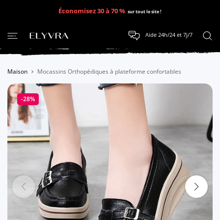
SER AU CONTENU
Économisez 30 à 70 %
sur tout le site !
Aide 24h/24 et 7j/7
Maison
Mocassins Orthopédiques à plateforme confortables
-28%