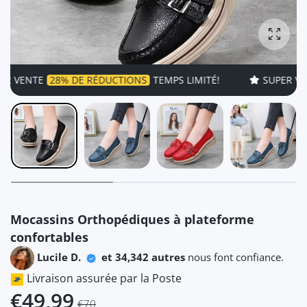
Agrandi
28% DE RÉDUCTIONS
TEMPS LIMITÉ!
SUPER VENTE
28% D
Mocassins Orthopédiques à plateforme
confortables
Lucile D.
et 34,342 autres
nous font confiance.
Livraison assurée par la Poste
€49,99
€70