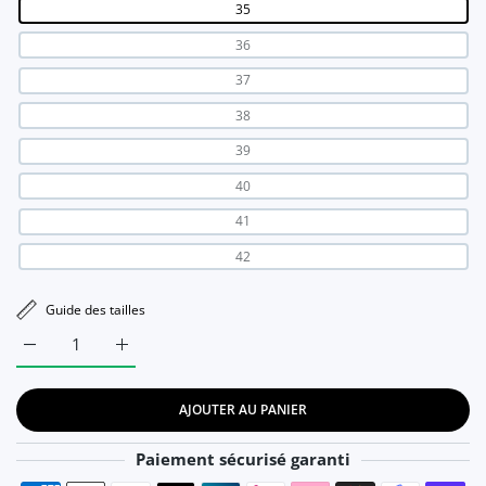
35
36
37
38
39
40
41
42
Guide des tailles
Augmenter la quantité de Mocassins Orthopédiques à platefor
Augmenter la quantité de Mocassins Orthopédique
AJOUTER AU PANIER
Paiement sécurisé garanti
Moyens de paiement