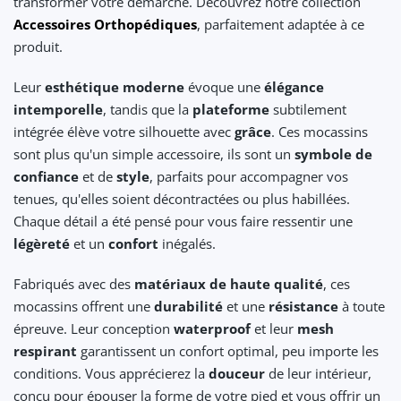
transformer votre démarche. Découvrez notre collection
Accessoires Orthopédiques
, parfaitement adaptée à ce
produit.
Leur
esthétique moderne
évoque une
élégance
intemporelle
, tandis que la
plateforme
subtilement
intégrée élève votre silhouette avec
grâce
. Ces mocassins
sont plus qu'un simple accessoire, ils sont un
symbole de
confiance
et de
style
, parfaits pour accompagner vos
tenues, qu'elles soient décontractées ou plus habillées.
Chaque détail a été pensé pour vous faire ressentir une
légèreté
et un
confort
inégalés.
Fabriqués avec des
matériaux de haute qualité
, ces
mocassins offrent une
durabilité
et une
résistance
à toute
épreuve. Leur conception
waterproof
et leur
mesh
respirant
garantissent un confort optimal, peu importe les
conditions. Vous apprécierez la
douceur
de leur intérieur,
conçu pour épouser la forme de votre pied et vous offrir un