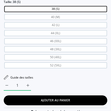
Taille:
38 (S)
38 (S)
40 (M)
42 (L)
44 (XL)
46 (XXL)
48 (3XL)
50 (4XL)
52 (5XL)
Guide des tailles
Augmenter la quantité de Robe Vintage Violette 50&#39;s 38 (
Augmenter la quantité de Robe Vintage Violette 5
AJOUTER AU PANIER