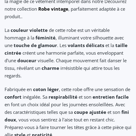
la magie de ce vêtement intemporel dans notre Découvrez
notre collection
Robe vintage
, parfaitement adaptée à ce
produit..
La
couleur violette
de cette robe est un véritable
hommage à la
féminité
, illuminant votre silhouette avec
une
touche de glamour
. Les
volants délicats
et la
taille
cintrée
créent une harmonie parfaite, vous enveloppant
d'une
douceur
visuelle. Chaque mouvement fait danser le
tissu, révélant un
charme
irrésistible qui attire tous les
regards.
Fabriquée en
coton léger
, cette robe offre une sensation de
confort
inégalée. Sa
respirabilité
et son
entretien facile
en font un choix idéal pour les journées ensoleillées. Avec
des caractéristiques telles que sa
coupe ajustée
et son
fini
doux
, vous vous sentirez à l'aise tout en restant chic.
Préparez-vous à faire tourner les têtes grâce à cette pièce qui
allie
style
et
praticité
.