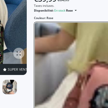
€64,99
Taxes incluses.
Disponibilité:
En stock
Rose
Couleur:
Rose
Agrandir la photo
38% DE RÉDUCTIONS
TEMPS LIMITÉ!
SUPER VENTE
38% 