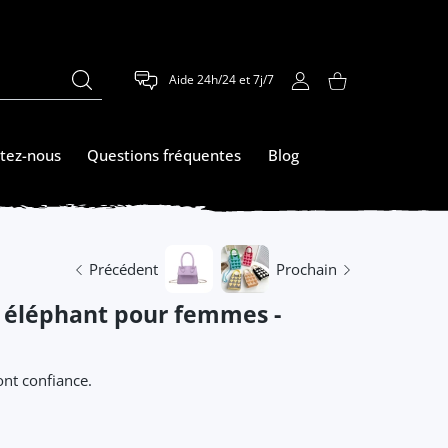
Aide 24h/24 et 7j/7
COMPTE D'UTILISATEUR
Panier
tez-nous
Questions fréquentes
Blog
Précédent
Prochain
s éléphant pour femmes -
nt confiance.