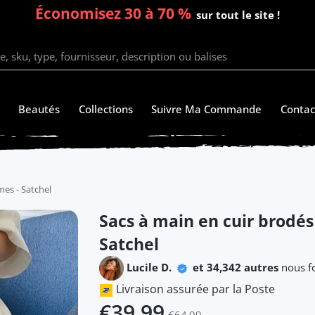
Économisez 30 à 70 %
sur tout le site !
Beautés
Collections
Suivre Ma Commande
Contac
es - Satchel
Sacs à main en cuir brodé
Satchel
Lucile D.
et 34,342 autres
nous fo
Livraison assurée par la Poste
€39,99