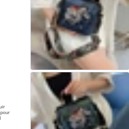
uir
 pour
l