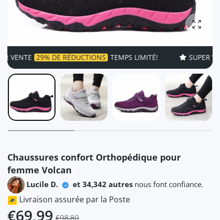
Agrandi
NTE
29% DE RÉDUCTIONS
TEMPS LIMITÉ!
SUPER VENTE
2
Chaussures confort Orthopédique pour
femme Volcan
Lucile D.
et 34,342 autres
nous font confiance.
Livraison assurée par la Poste
€69,99
€98,80