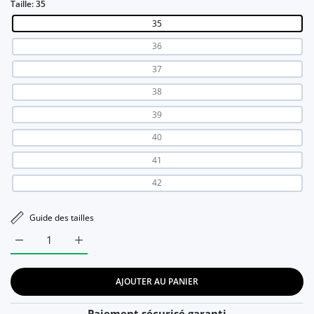
Taille:
35
35
36
37
38
39
40
41
42
Guide des tailles
Augmenter la quantité de Chaussures confort Orthopédique p
Augmenter la quantité de Chaussures confort Or
AJOUTER AU PANIER
Paiement sécurisé garanti