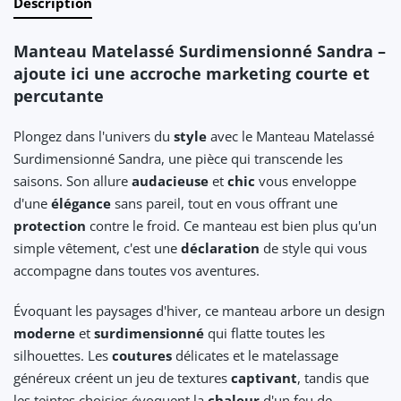
Description
Manteau Matelassé Surdimensionné Sandra –
ajoute ici une accroche marketing courte et
percutante
Plongez dans l'univers du
style
avec le Manteau Matelassé
Surdimensionné Sandra, une pièce qui transcende les
saisons. Son allure
audacieuse
et
chic
vous enveloppe
d'une
élégance
sans pareil, tout en vous offrant une
protection
contre le froid. Ce manteau est bien plus qu'un
simple vêtement, c'est une
déclaration
de style qui vous
accompagne dans toutes vos aventures.
Évoquant les paysages d'hiver, ce manteau arbore un design
moderne
et
surdimensionné
qui flatte toutes les
silhouettes. Les
coutures
délicates et le matelassage
généreux créent un jeu de textures
captivant
, tandis que
les teintes choisies évoquent la
chaleur
d'un feu de