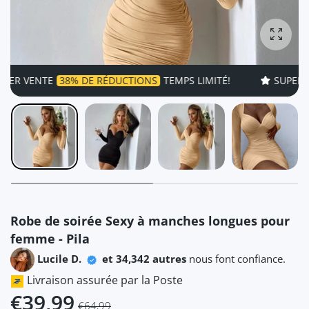
Agrandi
VENTE
38% DE RÉDUCTIONS
TEMPS LIMITÉ!
SUPER VENTE
Robe de soirée Sexy à manches longues pour
femme - Pila
Lucile D.
et 34,342 autres
nous font confiance.
Livraison assurée par la Poste
€39,99
€64,99