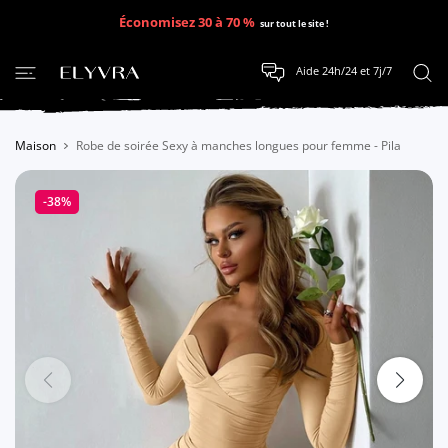
SER AU CONTENU
Économisez 30 à 70 %
sur tout le site !
Aide 24h/24 et 7j/7
Maison
Robe de soirée Sexy à manches longues pour femme - Pila
-38%