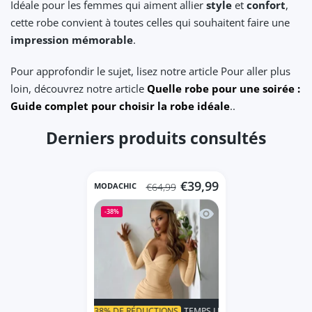
Idéale pour les femmes qui aiment allier
style
et
confort
,
cette robe convient à toutes celles qui souhaitent faire une
impression mémorable
.
Pour approfondir le sujet, lisez notre article Pour aller plus
loin, découvrez notre article
Quelle robe pour une soirée :
Guide complet pour choisir la robe idéale
..
Derniers produits consultés
€39,99
MODACHIC
€64,99
Aperçu rapide Robe de 
-38%
SUPER VENTE
38% DE RÉDUCTIONS
TEMPS LIMITÉ!
SUPER VENTE