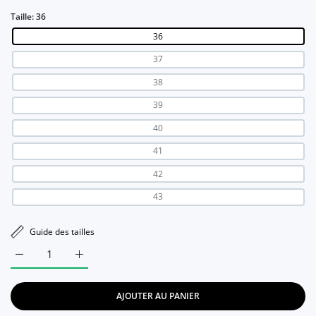
Taille:
36
36
37
38
39
40
41
42
43
Guide des tailles
Augmenter la quantité de Mocassin pour femme avec boucle en
Augmenter la quantité de Mocassin pour femme av
AJOUTER AU PANIER