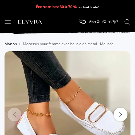
SER AU CONTENU
Économisez 30 à 70 %
sur tout le site !
Aide 24h/24 et 7j/7
Maison
Mocassin pour femme avec boucle en métal - Melinda