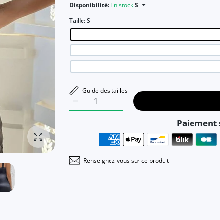
Disponibilité:
En stock
S
Taille:
S
Guide des tailles
Augmenter la quantité de Robe de Soirée M
Augmenter la quantité de Robe
Paiement s
Agrandir la photo
Renseignez-vous sur ce produit