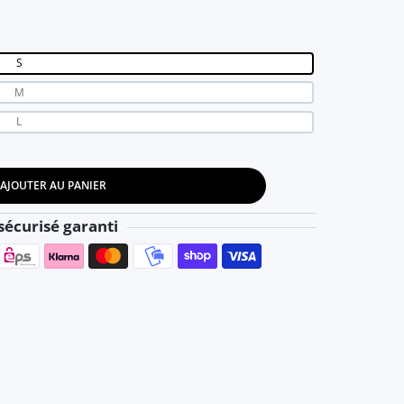
S
M
L
AJOUTER AU PANIER
oulante S
 de Soirée Moulante S
écurisé garanti
Moyens de paiement