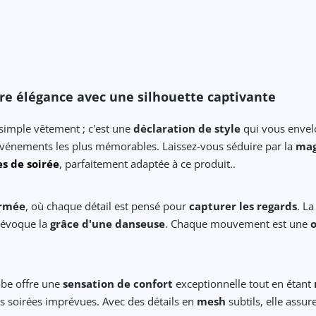
tre élégance avec une silhouette captivante
simple vêtement ; c'est une
déclaration de style
qui vous enve
os événements les plus mémorables. Laissez-vous séduire par la
mag
s de soirée
, parfaitement adaptée à ce produit..
irmée
, où chaque détail est pensé pour
capturer les regards
. L
 évoque la
grâce d'une danseuse
. Chaque mouvement est une
o
robe offre une
sensation de confort
exceptionnelle tout en étant
s soirées imprévues. Avec des détails en
mesh
subtils, elle assu