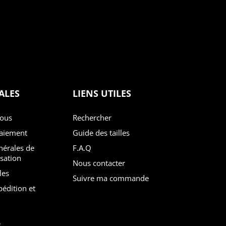
ALES
LIENS UTILES
nous
Rechercher
paiement
Guide des tailles
F.A.Q
isation
Nous contacter
les
Suivre ma commande
é