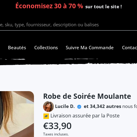
Économisez 30 à 70 %
sur tout le site !
Beautés
Collections
Suivre Ma Commande
Contac
Robe de Soirée Moulante
Lucile D.
et 34,342 autres
nous fo
Livraison assurée par la Poste
€33,90
Taxes incluses.