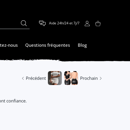
Aide 24h/24 et 7j/7
COMPTE D'UTILISATEUR
Panier
tez-nous
Questions fréquentes
Blog
Précédent
Prochain
nt confiance.