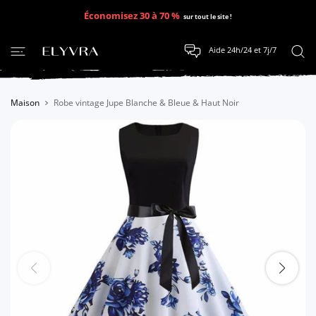
SER AU CONTENU
Économisez 30 à 70 %
sur tout le site !
Aide 24h/24 et 7j/7
Maison
Robe vintage Jupe Blanche & Bleue & Haut Noir