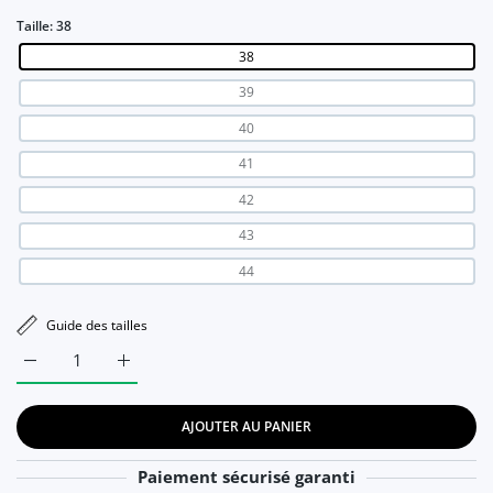
Taille:
38
38
39
40
41
42
43
44
Guide des tailles
Augmenter la quantité de Sandales d&#39;été confortable po
Augmenter la quantité de Sandales d&#39;été co
AJOUTER AU PANIER
Paiement sécurisé garanti