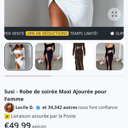
Agrandi
VENTE
28% DE RÉDUCTIONS
TEMPS LIMITÉ!
SUPER VENT
Susi - Robe de soirée Maxi Ajourée pour
Femme
Lucile D.
et 34,342 autres
nous font confiance.
Livraison assurée par la Poste
€49,99
€69,99